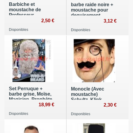
Barbiche et
barbe raide noire +
moustache de
moustache pour
Professeur
deguisement
Tournesol,
2,50 €
moine, rabbin,
3,12 €
Napoléon III,
Disponibles
Disponibles
Set Perruque +
Monocle (Avec
barbe grise, Moïse,
moustache)
Magicien, Prophète,
Schultz, Klink,
Marin,loup de mer
18,99 €
Sherlock
2,30 €
Holmes,Hercule
Disponibles
Disponibles
Poirot