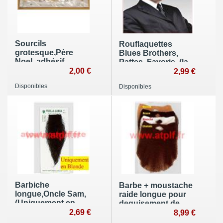
Sourcils
Rouflaquettes
grotesque,Père
Blues Brothers,
Noel, adhésif,
Pattes, Favoris, (la
2,00 €
paire)
2,99 €
Disponibles
Disponibles
Barbiche
Barbe + moustache
longue,Oncle Sam,
raide longue pour
(Uniquement en
deguisement de
Blonde)
2,69 €
Rabbin, moine
8,99 €
orthodoxe, Imam