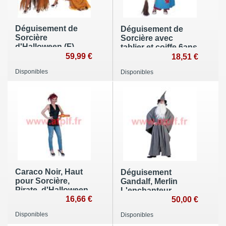
Déguisement de
Déguisement de
Sorcière
Sorcière avec
d'Halloween (F)
tablier et coiffe 6ans
59,99 €
18,51 €
Disponibles
Disponibles
Caraco Noir, Haut
Déguisement
pour Sorcière,
Gandalf, Merlin
Pirate, d'Halloween,
L'enchanteur
Disco (taille unique
16,66 €
(adulte)(T.U)
50,00 €
S-M)
Disponibles
Disponibles