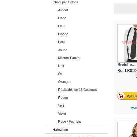
Choix par Coloris
Argent
Blanc
Bleu
Blonde
Ecru
Jaune
Marron-Fauve-
Bretelle...
Noir
Ref: LR010
Or
Orange
Réalisable en 13 Couleurs
Ajoute
Rouge
Vert
Voir
Violet
Rose / Fuchsia
Halloween