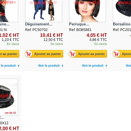
ine...
Déguisement...
Perruque...
Borsalino.
31-N
Ref: PC50702
Ref: BO85881
Ref: PC20
1,02 € HT
10,41 € HT
4,05 € HT
1,23 € TTC
12,50 € TTC
4,86 € TTC
En stock
En stock
En stock
r au panier
Ajouter au panier
Ajouter au panier
Ajout
 le produit
Voir le produit
Voir le produit
Voi
...
20X12
2,00 € HT