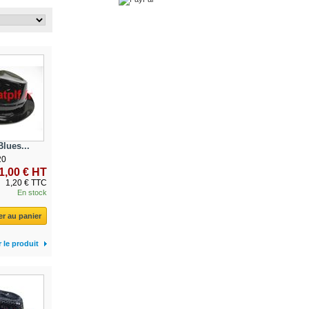
lues...
20
1,00 € HT
1,20 € TTC
En stock
er au panier
r le produit