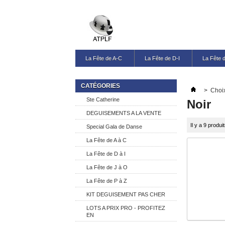
La Fête de A-C
La Fête de D-I
La Fête 
CATÉGORIES
>
Choix
Ste Catherine
Noir
DEGUISEMENTS A LA VENTE
Il y a 9 produit
Special Gala de Danse
La Fête de A à C
La Fête de D à I
La Fête de J à O
La Fête de P à Z
KIT DEGUISEMENT PAS CHER
LOTS A PRIX PRO - PROFITEZ
EN