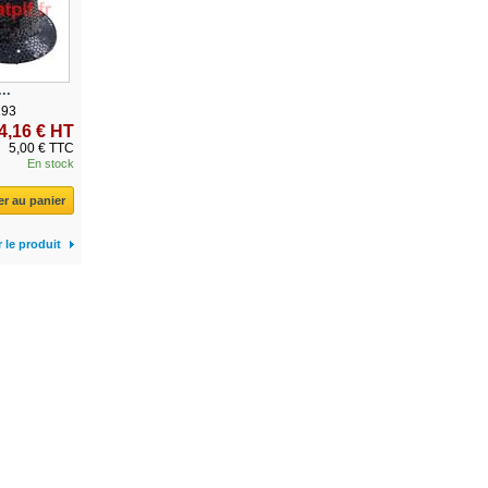
..
193
4,16 € HT
5,00 € TTC
En stock
er au panier
r le produit