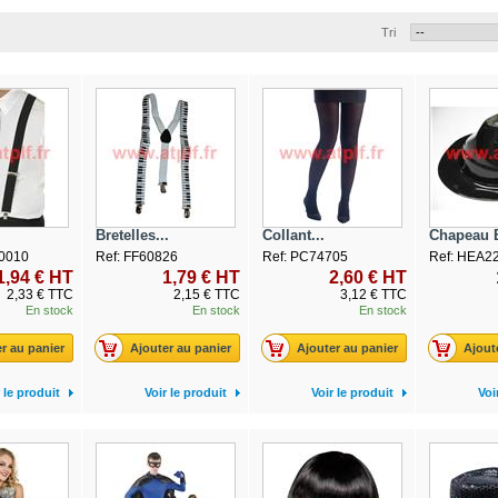
Tri
Bretelles...
Collant...
Chapeau B
0010
Ref: FF60826
Ref: PC74705
Ref: HEA2
1,94 € HT
1,79 € HT
2,60 € HT
2,33 € TTC
2,15 € TTC
3,12 € TTC
En stock
En stock
En stock
r au panier
Ajouter au panier
Ajouter au panier
Ajout
 le produit
Voir le produit
Voir le produit
Voi