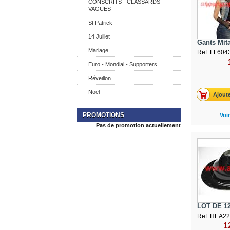
CONSCRITS - CLASSARDS -
VAGUES
St Patrick
14 Juillet
Gants Mita
Mariage
Ref: FF604
Euro - Mondial - Supporters
Réveillon
Noel
Ajoute
PROMOTIONS
Voir
Pas de promotion actuellement
LOT DE 12
Ref: HEA2
1