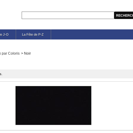
de J-O
La Fête de P-Z
 par Coloris
>
Noir
s.