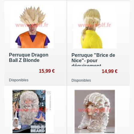
Perruque Dragon
Perruque "Brice de
Ball Z Blonde
Nice"- pour
déguisement
15,99 €
14,99 €
Disponibles
Disponibles