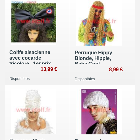
Coiffe alsacienne
Perruque Hippy
avec cocarde
Blonde, Hippie,
tricolore - 1er prix
Baba Cool,
sur pince a
13,99 €
Woodstock
8,99 €
cheveux
Disponibles
Disponibles