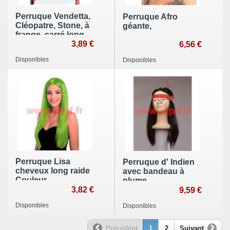
Perruque Vendetta,
Perruque Afro
Cléopatre, Stone, à
géante,
frange, carré long
3,89 €
6,56 €
Disponibles
Disponibles
Perruque Lisa
Perruque d' Indien
cheveux long raide
avec bandeau à
Couleur
plume
3,82 €
9,59 €
Disponibles
Disponibles
Précédent
1
2
Suivant