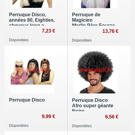
Perruque Disco,
Perruque de
années 80, Eighties,
Magicien
cheveux long a
Merlin,Père Fouras,
frange
7,23 €
Gandalf
13,76 €
Disponibles
Disponibles
Perruque Disco
Perruque Disco
Afro super géante
Noire
9,99 €
6,56 €
Disponibles
Disponibles