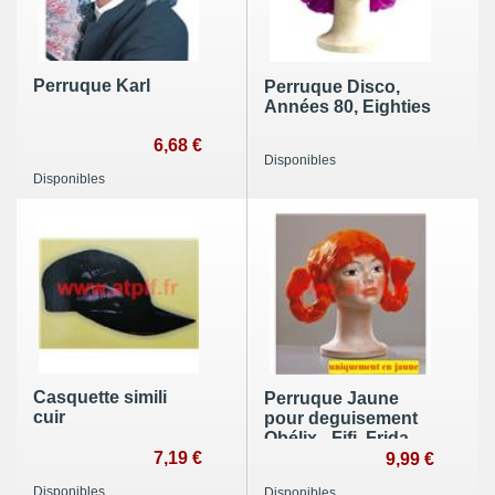
Perruque Karl
Perruque Disco,
Années 80, Eighties
6,68 €
Disponibles
Disponibles
Casquette simili
Perruque Jaune
cuir
pour deguisement
Obélix - Fifi, Frida
7,19 €
Oum Papa
9,99 €
Disponibles
Disponibles