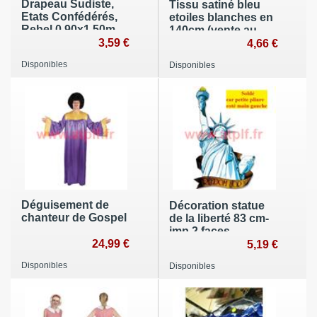
Drapeau Sudiste,
Tissu satiné bleu
Etats Confédérés,
etoiles blanches en
Rebel 0.90x1.50m
140cm (vente au
3,59 €
metre)
4,66 €
Disponibles
Disponibles
Déguisement de
Décoration statue
chanteur de Gospel
de la liberté 83 cm-
imp 2 faces
24,99 €
5,19 €
Disponibles
Disponibles