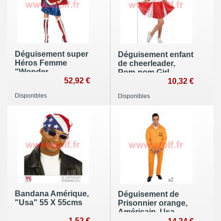
Déguisement super
Déguisement enfant
Héros Femme
de cheerleader,
"Wonder
Pom-pom Girl
Woman™"
52,92 €
10,32 €
Disponibles
Disponibles
Bandana Amérique,
Déguisement de
"Usa" 55 X 55cms
Prisonnier orange,
Américain, Usa,
1,52 €
Guantanamo,