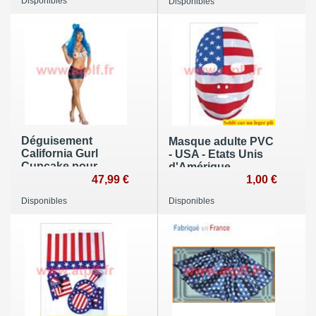
Disponibles
Disponibles
Déguisement
Masque adulte PVC
California Gurl
- USA - Etats Unis
Cupcake pour
d'Amérique
adulte Katy Perry
47,99 €
1,00 €
(taille S)
Disponibles
Disponibles