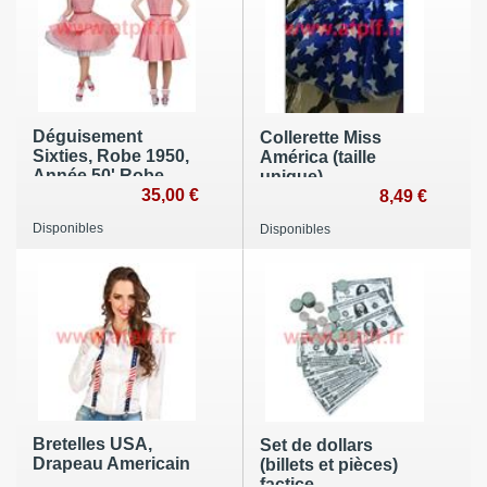
Déguisement
Collerette Miss
Sixties, Robe 1950,
América (taille
Année 50' Robe
unique)
Fifties, Femme
35,00 €
8,49 €
Disponibles
Disponibles
Bretelles USA,
Set de dollars
Drapeau Americain
(billets et pièces)
factice