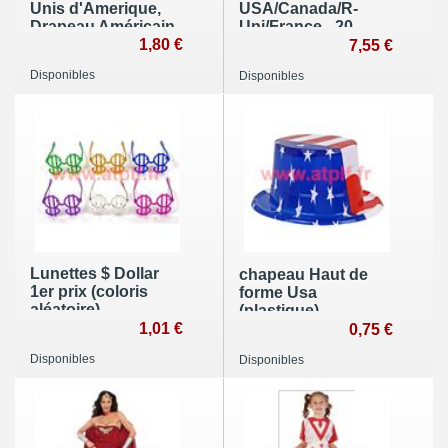
Unis d'Amerique,
USA/Canada/R-
Drapeau Américain
Uni/France - 20
1,80 €
pavillons 20 x 30 cm
7,55 €
- 10 m
Disponibles
Disponibles
Lunettes $ Dollar
chapeau Haut de
1er prix (coloris
forme Usa
aléatoire)
(plastique)
1,01 €
0,75 €
Disponibles
Disponibles