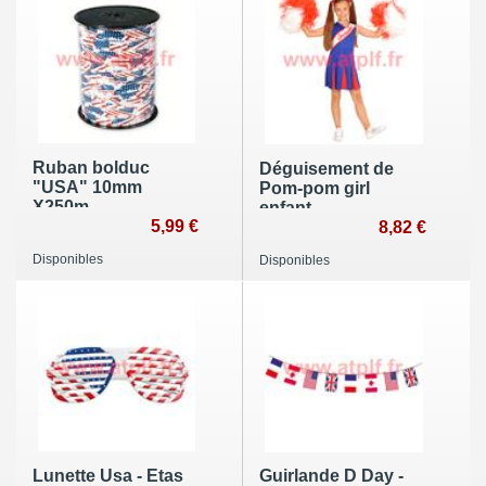
Ruban bolduc
Déguisement de
"USA" 10mm
Pom-pom girl
X250m
enfant
5,99 €
8,82 €
Disponibles
Disponibles
Lunette Usa - Etas
Guirlande D Day -