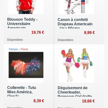
Blouson Teddy -
Canon à confetti
Universitaire
Drapeau Americain
Americain
- Usa 60cms
19,76 €
8,99 €
Disponibles
Disponibles
Collerette - Tutu
Déguisement de
Miss América,
Cheerleader,
(2en1)
Pompom Girl (taille
8,39 €
S) (Robe et
18,68 €
Pompons(2)