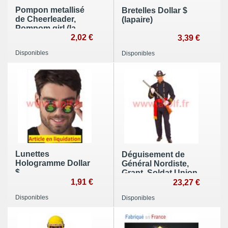
Pompon metallisé
Bretelles Dollar $
de Cheerleader,
(lapaire)
Pompom girl (la
paire)
2,02 €
3,39 €
Disponibles
Disponibles
Lunettes
Déguisement de
Hologramme Dollar
Général Nordiste,
$
Grant, Soldat Union,
1,91 €
23,27 €
Disponibles
Disponibles