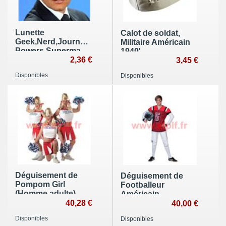
Lunette
Calot de soldat,
Geek,Nerd,Journaliste,Clark,Austin
Militaire Américain
Powers,Superman,Super
1940'
Héros
2,36 €
3,45 €
Disponibles
Disponibles
Déguisement de
Déguisement de
Pompom Girl
Footballeur
(Homme adulte)
Américain,
40,28 €
Quarterback (H)
40,00 €
Disponibles
Disponibles