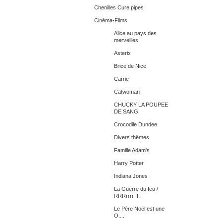
Chenilles Cure pipes
Cinéma-Films
Alice au pays des
merveilles
Asterix
Brice de Nice
Carrie
Catwoman
CHUCKY LA POUPEE
DE SANG
Crocodile Dundee
Divers thêmes
Famille Adam's
Harry Potter
Indiana Jones
La Guerre du feu /
RRRrrrr !!!
Le Père Noël est une
O....