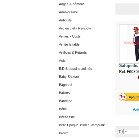
Anges & démons
Anniversaire
Antiquité
Arc en ciel - Rainbow
Armes - Outils
Art de la table
Artifices & Pétards
Asie
Salopette..
B.D & dessins animés
Ref: F6030
Baby Shower
Bagnard
Ballons
Ajoute
Bandana
Bébé
Voir
Bécassine
Belle Epoque 1900 / Stampunk
Tri
Bijoux