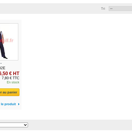
Tri
.
32E
6,50 € HT
7,80 € TTC
En stock
r au panier
 le produit