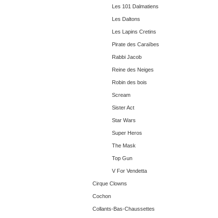
Les 101 Dalmatiens
Les Daltons
Les Lapins Cretins
Pirate des Caraïbes
Rabbi Jacob
Reine des Neiges
Robin des bois
Scream
Sister Act
Star Wars
Super Heros
The Mask
Top Gun
V For Vendetta
Cirque Clowns
Cochon
Collants-Bas-Chaussettes