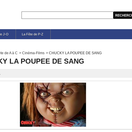
de J-O
La Fête de P-Z
te de A à C
>
Cinéma-Films
>
CHUCKY LA POUPEE DE SANG
Y LA POUPEE DE SANG
.