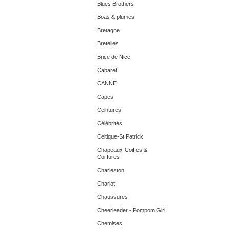
Blues Brothers
Boas & plumes
Bretagne
Bretelles
Brice de Nice
Cabaret
CANNE
Capes
Ceintures
Célébrités
Celtique-St Patrick
Chapeaux-Coiffes &
Coiffures
Charleston
Charlot
Chaussures
Cheerleader - Pompom Girl
Chemises