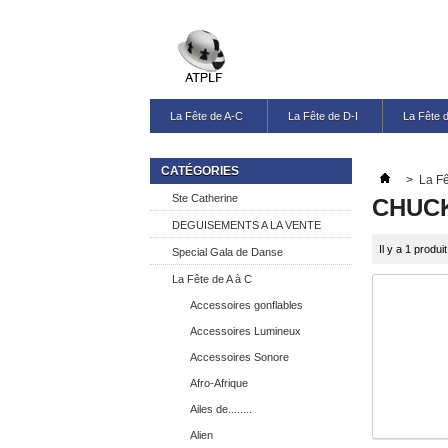
La Fête de A-C
La Fête de D-I
La Fête 
CATÉGORIES
>
La Fê
Ste Catherine
CHUCK
DEGUISEMENTS A LA VENTE
Il y a 1 produit
Special Gala de Danse
La Fête de A à C
Accessoires gonflables
Accessoires Lumineux
Accessoires Sonore
Afro-Afrique
Ailes de........
Alien