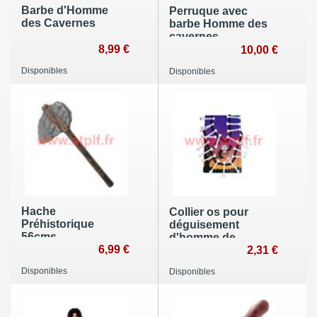
Barbe d'Homme
Perruque avec
des Cavernes
barbe Homme des
cavernes,
8,99 €
Cromagnon
10,00 €
Disponibles
Disponibles
Hache
Collier os pour
Préhistorique
déguisement
56cms
d'homme de
6,99 €
cromagnon,
2,31 €
Cannibale
Disponibles
Disponibles