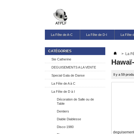
La Fête de A-C
La Fête de D-I
La Fête 
CATÉGORIES
>
La Fê
Ste Catherine
Hawaï-
DEGUISEMENTS A LA VENTE
Il y a 59 produ
Special Gala de Danse
La Fête de A à C
La Fête de D à I
Décoration de Salle ou de
Table
Dentiers
Diable Diablesse
Disco-1980
deguisements