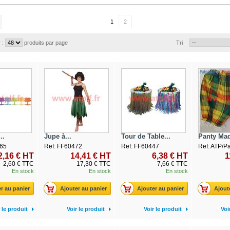
1
2
 :
produits par page
Tri
..
Jupe à...
Tour de Table...
Panty Madr
65
Ref: FF60472
Ref: FF60447
Ref: ATP/P
2,16 € HT
14,41 € HT
6,38 € HT
1
2,60 € TTC
17,30 € TTC
7,66 € TTC
En stock
En stock
En stock
r au panier
Ajouter au panier
Ajouter au panier
Ajout
 le produit
Voir le produit
Voir le produit
Voi