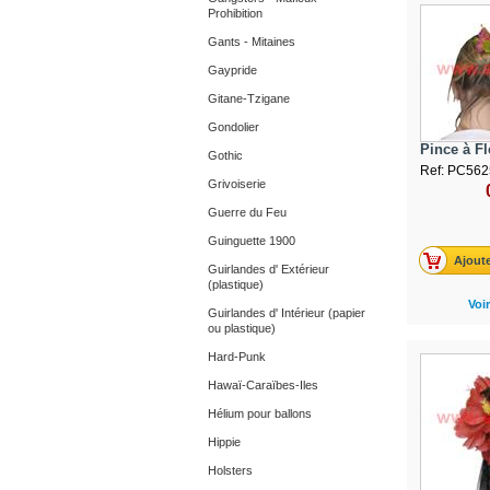
Prohibition
Gants - Mitaines
Gaypride
Gitane-Tzigane
Gondolier
Pince à Fle
Gothic
Ref: PC562
Grivoiserie
Guerre du Feu
Guinguette 1900
Ajoute
Guirlandes d' Extérieur
(plastique)
Voir
Guirlandes d' Intérieur (papier
ou plastique)
Hard-Punk
Hawaï-Caraïbes-Iles
Hélium pour ballons
Hippie
Holsters