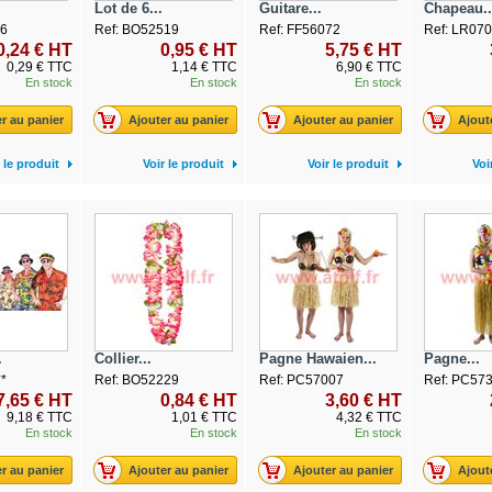
Lot de 6...
Guitare...
Chapeau..
76
Ref: BO52519
Ref: FF56072
Ref: LR07
0,24 € HT
0,95 € HT
5,75 € HT
0,29 € TTC
1,14 € TTC
6,90 € TTC
En stock
En stock
En stock
r au panier
Ajouter au panier
Ajouter au panier
Ajout
 le produit
Voir le produit
Voir le produit
Voi
.
Collier...
Pagne Hawaien...
Pagne...
*
Ref: BO52229
Ref: PC57007
Ref: PC57
7,65 € HT
0,84 € HT
3,60 € HT
9,18 € TTC
1,01 € TTC
4,32 € TTC
En stock
En stock
En stock
r au panier
Ajouter au panier
Ajouter au panier
Ajout