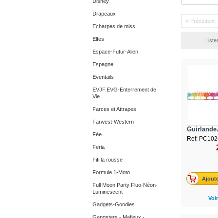
Disney
Drapeaux
« Précédent
Echarpes de miss
Elfes
Lister
Espace-Futur-Alien
Espagne
Eventails
EVJF.EVG-Enterrement de
Vie
Farces et Attrapes
Farwest-Western
Guirlande.
Fée
Ref: PC102
Feria
Fifi la rousse
Formule 1-Moto
Ajoute
Full Moon Party Fluo-Néon-
Luminescent
Voir
Gadgets-Goodies
Gangsters - Mafieux -