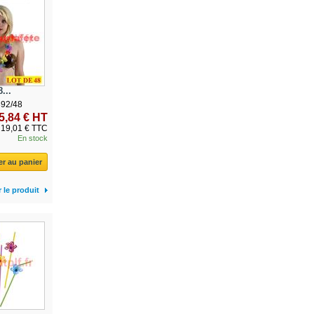
...
392/48
5,84 € HT
19,01 € TTC
En stock
er au panier
r le produit