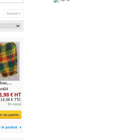
Suivant »
as,...
ant04
1,98 € HT
14,38 € TTC
En stock
er au panier
r le produit