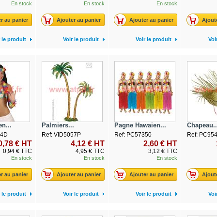
En stock
En stock
En stock
r au panier
Ajouter au panier
Ajouter au panier
Ajout
 le produit
Voir le produit
Voir le produit
Voi
n...
Palmiers...
Pagne Hawaien...
Chapeau..
84D
Ref: VID5057P
Ref: PC57350
Ref: PC95
0,78 € HT
4,12 € HT
2,60 € HT
0,94 € TTC
4,95 € TTC
3,12 € TTC
En stock
En stock
En stock
r au panier
Ajouter au panier
Ajouter au panier
Ajout
 le produit
Voir le produit
Voir le produit
Voi