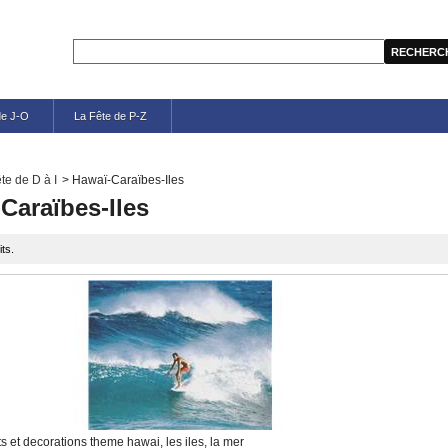
de J-O
La Fête de P-Z
te de D à I
>
Hawaï-Caraïbes-Iles
Caraïbes-Iles
its.
 et decorations theme hawai, les iles, la mer