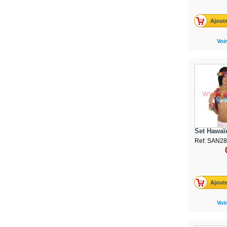
Ajoute
Voir
Set Hawaïe
Ref: SAN2
Ajoute
Voir