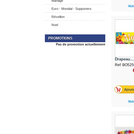
Mariage
Voir
Euro - Mondial - Supporters
Réveillon
Noel
PROMOTIONS
Pas de promotion actuellement
Drapeau...
Ref: BO525
Ajoute
Voir