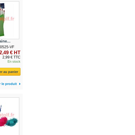
ine...
00525-VF
2,49 € HT
2,99 € TTC
En stock
er au panier
r le produit