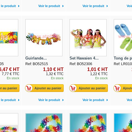
 le produit
Voir le produit
Voir le produit
Voi
Guirlande...
Set Hawaien 4...
Tong de pl
05
Ref: BO52515
Ref: BO52306
Ref: LR01
6,47 € HT
1,10 € HT
1,01 € HT
7,77 € TTC
1,32 € TTC
1,22 € TTC
En stock
En stock
En stock
r au panier
Ajouter au panier
Ajouter au panier
Ajout
 le produit
Voir le produit
Voir le produit
Voi