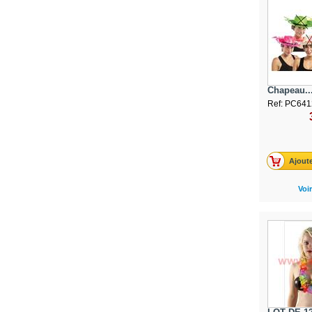
Chapeau..
Ref: PC641
Ajoute
Voir