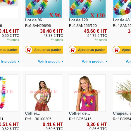
..
Lot de 96...
Lot de 120...
Lot de 48.
96
Ref: SAN296/96
Ref: SAN296/120
Ref: SAN2
0,41 € HT
36,48 € HT
45,60 € HT
1
0,50 € TTC
43,78 € TTC
54,72 € TTC
En stock
En stock
En stock
r au panier
Ajouter au panier
Ajouter au panier
Ajout
 le produit
Voir le produit
Voir le produit
Voi
Collier...
Collier de...
Chapeau d
11
Ref: LR0100205
Ref: BO52415
Ref: BO95
0,51 € HT
0,41 € HT
0,30 € HT
0,62 € TTC
0,50 € TTC
0,36 € TTC