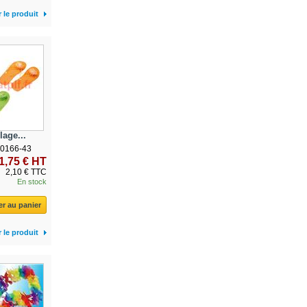
r le produit
age...
00166-43
1,75 € HT
2,10 € TTC
En stock
er au panier
r le produit