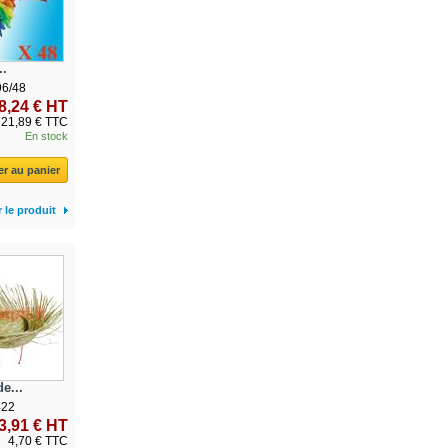
..
96/48
8,24 € HT
21,89 € TTC
En stock
er au panier
r le produit
e...
422
3,91 € HT
4,70 € TTC