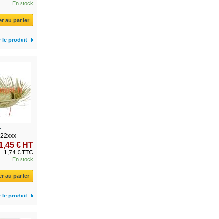
En stock
er au panier
r le produit
.
422xxx
1,45 € HT
1,74 € TTC
En stock
er au panier
r le produit