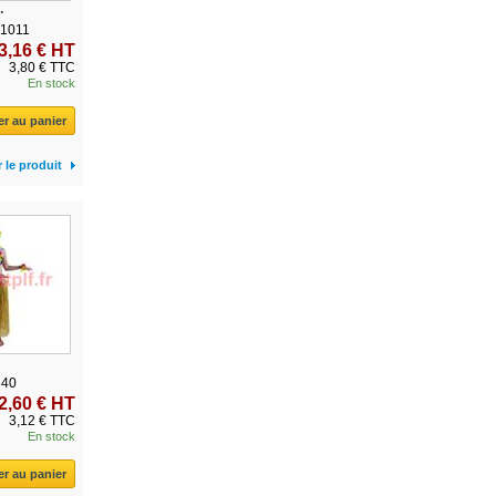
.
01011
3,16 € HT
3,80 € TTC
En stock
er au panier
r le produit
340
2,60 € HT
3,12 € TTC
En stock
er au panier