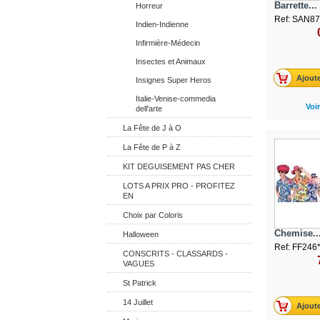
Barrette...
Horreur
Ref: SAN8
Indien-Indienne
Infirmière-Médecin
Insectes et Animaux
Ajoute
Insignes Super Heros
Italie-Venise-commedia
Voir
dell'arte
La Fête de J à O
La Fête de P à Z
KIT DEGUISEMENT PAS CHER
LOTS A PRIX PRO - PROFITEZ
EN
Choix par Coloris
Chemise..
Halloween
Ref: FF246*
CONSCRITS - CLASSARDS -
VAGUES
St Patrick
14 Juillet
Ajoute