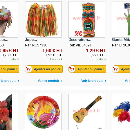
ur...
Jupe...
Décoration...
Gants Mita
50
Ref: PC57330
Ref: VID5409T
Ref: LR01
0,65 € HT
1,60 € HT
1,29 € HT
0,78 € TTC
1,92 € TTC
1,55 € TTC
En stock
En stock
En stock
r au panier
Ajouter au panier
Ajouter au panier
Ajout
 le produit
Voir le produit
Voir le produit
Voi