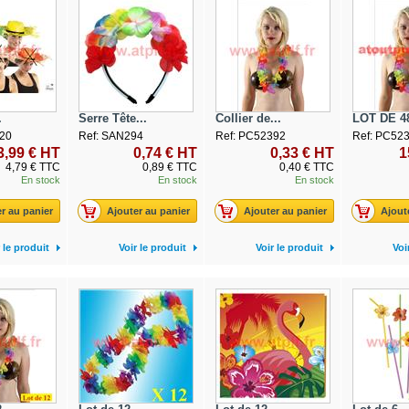
.
Serre Tête...
Collier de...
LOT DE 48
20
Ref: SAN294
Ref: PC52392
Ref: PC52
3,99 € HT
0,74 € HT
0,33 € HT
1
4,79 € TTC
0,89 € TTC
0,40 € TTC
En stock
En stock
En stock
r au panier
Ajouter au panier
Ajouter au panier
Ajout
 le produit
Voir le produit
Voir le produit
Voi