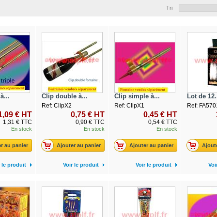
Tri
à...
Clip double à...
Clip simple à...
Lot de 12.
Ref: ClipX2
Ref: ClipX1
Ref: FA570
1,09 € HT
0,75 € HT
0,45 € HT
1,31 € TTC
0,90 € TTC
0,54 € TTC
En stock
En stock
En stock
r au panier
Ajouter au panier
Ajouter au panier
Ajout
 le produit
Voir le produit
Voir le produit
Voi