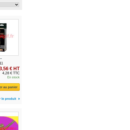
..
11
3,56 € HT
4,28 € TTC
En stock
er au panier
r le produit