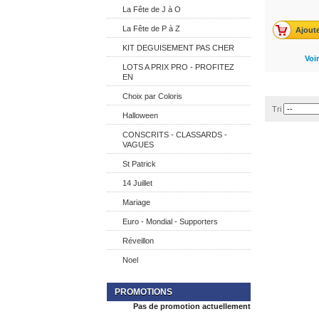
La Fête de J à O
La Fête de P à Z
Ajoute
KIT DEGUISEMENT PAS CHER
Voir
LOTS A PRIX PRO - PROFITEZ
EN
Choix par Coloris
Tri
Halloween
CONSCRITS - CLASSARDS -
VAGUES
St Patrick
14 Juillet
Mariage
Euro - Mondial - Supporters
Réveillon
Noel
PROMOTIONS
Pas de promotion actuellement