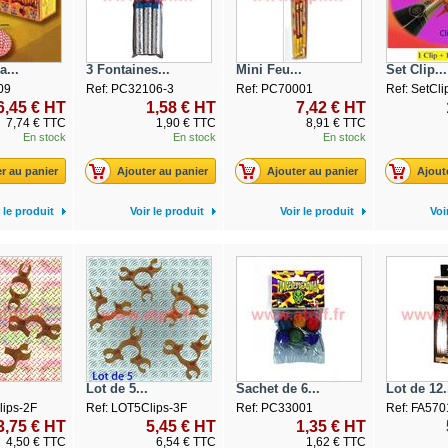
...
3 Fontaines...
Mini Feu...
Set Clip...
09
Ref: PC32106-3
Ref: PC70001
Ref: SetCl
6,45 € HT
1,58 € HT
7,42 € HT
7,74 € TTC
1,90 € TTC
8,91 € TTC
En stock
En stock
En stock
r au panier
Ajouter au panier
Ajouter au panier
Ajout
 le produit
Voir le produit
Voir le produit
Voi
Lot de 5...
Sachet de 6...
Lot de 12.
lips-2F
Ref: LOT5Clips-3F
Ref: PC33001
Ref: FA570
3,75 € HT
5,45 € HT
1,35 € HT
4,50 € TTC
6,54 € TTC
1,62 € TTC