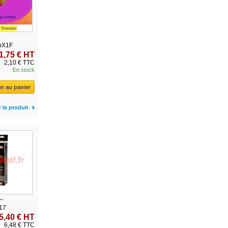
ipX1F
1,75 € HT
2,10 € TTC
En stock
er au panier
r le produit
..
17
5,40 € HT
6,48 € TTC