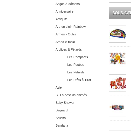
Anges & démons
Anniversaire
SOUS-CA
Antiquité
Arc en ciel - Rainbow
Armes - Outils
Art de la table
Artifices & Pétards
Les Compacts
Les Fusées
Les Pétards
Les Prêts à Tirer
Asie
B.D & dessins animés
Baby Shower
Bagnard
Ballons
Bandana