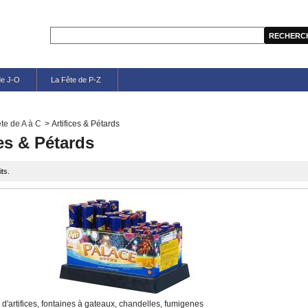
de J-O
La Fête de P-Z
te de A à C
>
Artifices & Pétards
ces & Pétards
its.
 d'artifices, fontaines à gateaux, chandelles, fumigenes