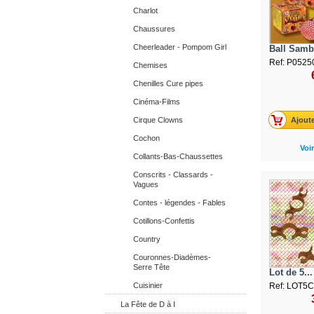
Charlot
Chaussures
Cheerleader - Pompom Girl
Ball Samba
Ref: P0525
Chemises
Chenilles Cure pipes
Cinéma-Films
Cirque Clowns
Ajoute
Cochon
Voir
Collants-Bas-Chaussettes
Conscrits - Classards -
Vagues
Contes - légendes - Fables
Cotillons-Confettis
Country
Couronnes-Diadèmes-
Serre Tête
Lot de 5...
Cuisinier
Ref: LOT5C
La Fête de D à I