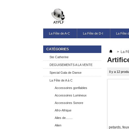
La Fête de A-C
La Fête de D-I
La Fête 
CATÉGORIES
>
La Fê
Ste Catherine
Artifi
DEGUISEMENTS A LA VENTE
Il y a 12 produ
Special Gala de Danse
La Fête de A à C
Accessoires gonflables
Accessoires Lumineux
Accessoires Sonore
Afro-Afrique
Ailes de........
Alien
petards, feux