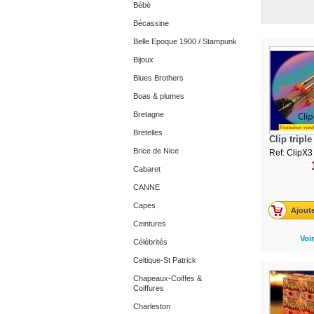
Bébé
Bécassine
Belle Epoque 1900 / Stampunk
Bijoux
Blues Brothers
Boas & plumes
Bretagne
Bretelles
Clip triple 
Brice de Nice
Ref: ClipX3
Cabaret
CANNE
Capes
Ajoute
Ceintures
Voir
Célébrités
Celtique-St Patrick
Chapeaux-Coiffes &
Coiffures
Charleston