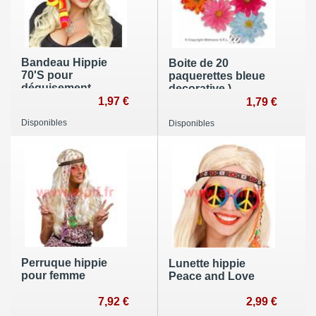
Bandeau Hippie
Boite de 20
70'S pour
paquerettes bleue
déguisement
decorative )
1,97 €
1,79 €
Disponibles
Disponibles
Perruque hippie
Lunette hippie
pour femme
Peace and Love
7,92 €
2,99 €