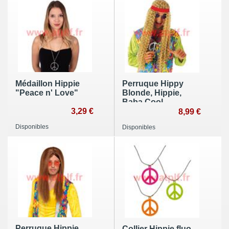
Médaillon Hippie
Perruque Hippy
"Peace n' Love"
Blonde, Hippie,
Baba Cool,
3,29 €
Woodstock
8,99 €
Disponibles
Disponibles
Perruque Hippie
Collier Hippie fluo