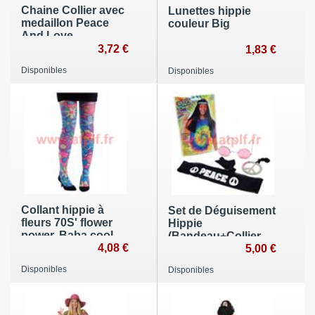
Chaine Collier avec
Lunettes hippie
medaillon Peace
couleur Big
And Love
3,72 €
1,83 €
Disponibles
Disponibles
Collant hippie à
Set de Déguisement
fleurs 70S' flower
Hippie
power, Baba cool,
(Bandeau+Collier+Lunette)
(la paire)
4,08 €
5,00 €
Disponibles
Disponibles