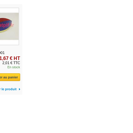
001
1,67 € HT
2,01 € TTC
En stock
er au panier
r le produit