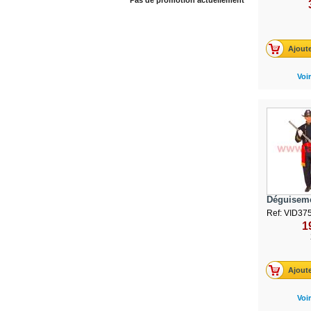
Pas de promotion actuellement
Ajoute
Voir
Déguiseme
Ref: VID37
1
Ajoute
Voir