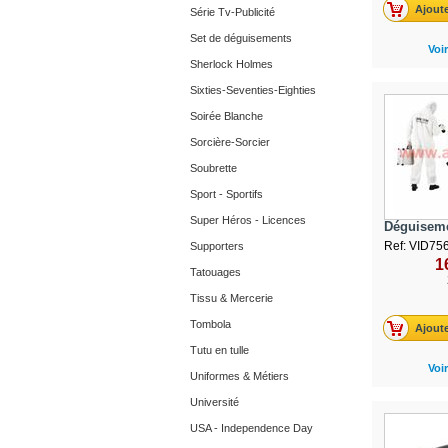
Ajoute
Série Tv-Publicité
Set de déguisements
Voir
Sherlock Holmes
Sixties-Seventies-Eighties
Soirée Blanche
Sorcière-Sorcier
Soubrette
Sport - Sportifs
Super Héros - Licences
Déguiseme
Ref: VID75
Supporters
1
Tatouages
Tissu & Mercerie
Tombola
Ajoute
Tutu en tulle
Voir
Uniformes & Métiers
Université
USA - Independence Day