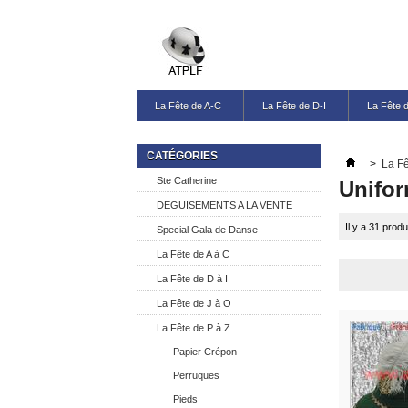
La Fête de A-C
La Fête de D-I
La Fête 
CATÉGORIES
>
La Fê
Ste Catherine
Unifor
DEGUISEMENTS A LA VENTE
Il y a 31 produ
Special Gala de Danse
La Fête de A à C
La Fête de D à I
La Fête de J à O
La Fête de P à Z
Papier Crépon
Perruques
Pieds