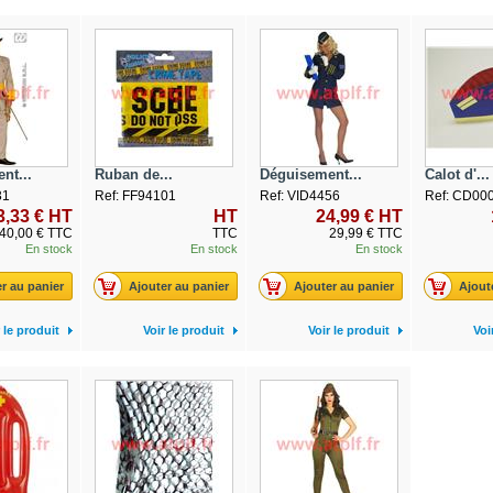
nt...
Ruban de...
Déguisement...
Calot d'...
31
Ref: FF94101
Ref: VID4456
Ref: CD00
3,33 € HT
HT
24,99 € HT
40,00 € TTC
TTC
29,99 € TTC
En stock
En stock
En stock
r au panier
Ajouter au panier
Ajouter au panier
Ajout
 le produit
Voir le produit
Voir le produit
Voi