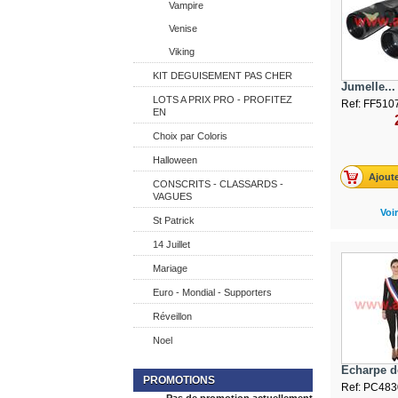
Vampire
Venise
Viking
KIT DEGUISEMENT PAS CHER
Jumelle...
LOTS A PRIX PRO - PROFITEZ
Ref: FF510
EN
Choix par Coloris
Halloween
Ajoute
CONSCRITS - CLASSARDS -
VAGUES
Voir
St Patrick
14 Juillet
Mariage
Euro - Mondial - Supporters
Réveillon
Noel
Echarpe de
PROMOTIONS
Ref: PC483