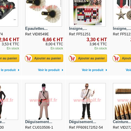
Epaulettes...
Insigne,...
Insigne,...
74
Ref: VID8549E
Ref: FF51251
Ref: FF512
2,94 € HT
6,66 € HT
3,30 € HT
3,53 € TTC
8,00 € TTC
3,96 € TTC
En stock
En stock
En stock
r au panier
Ajouter au panier
Ajouter au panier
Ajout
 le produit
Voir le produit
Voir le produit
Voi
...
Déguisement...
Déguisement...
Ceinture..
00
Ref: CU010506-1
Ref: FF609172/52-54
Ref: VID27