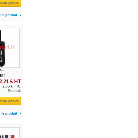
er au panier
r le produit
...
454
2,21 € HT
2,66 € TTC
En stock
er au panier
r le produit