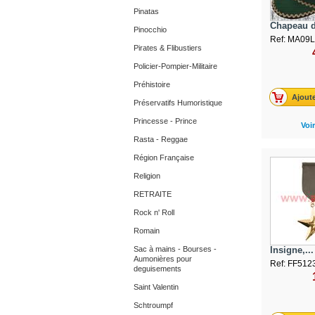
Pinatas
Chapeau d
Pinocchio
Ref: MA09L
Pirates & Flibustiers
Policier-Pompier-Militaire
Préhistoire
Ajoute
Préservatifs Humoristique
Princesse - Prince
Voir
Rasta - Reggae
Région Française
Religion
RETRAITE
Rock n' Roll
Romain
Sac à mains - Bourses -
Insigne,...
Aumonières pour
Ref: FF512
deguisements
Saint Valentin
Schtroumpf