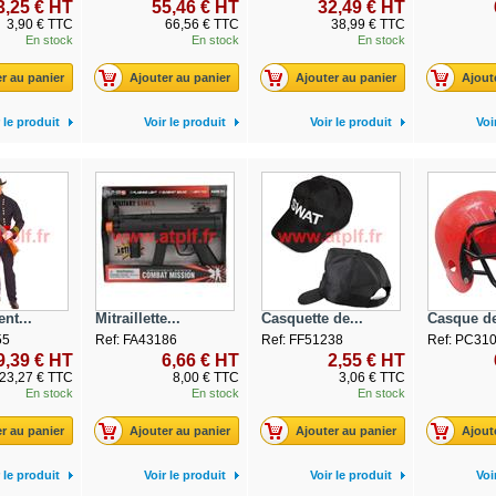
3,25 € HT
55,46 € HT
32,49 € HT
3,90 € TTC
66,56 € TTC
38,99 € TTC
En stock
En stock
En stock
r au panier
Ajouter au panier
Ajouter au panier
Ajout
 le produit
Voir le produit
Voir le produit
Voi
nt...
Mitraillette...
Casquette de...
Casque de
55
Ref: FA43186
Ref: FF51238
Ref: PC31
9,39 € HT
6,66 € HT
2,55 € HT
23,27 € TTC
8,00 € TTC
3,06 € TTC
En stock
En stock
En stock
r au panier
Ajouter au panier
Ajouter au panier
Ajout
 le produit
Voir le produit
Voir le produit
Voi