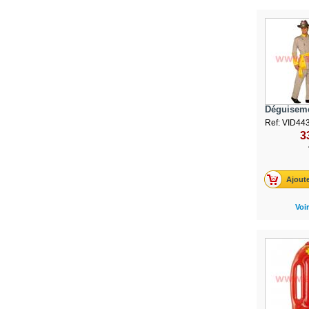
Déguiseme
Ref: VID44
3
Ajoute
Voir