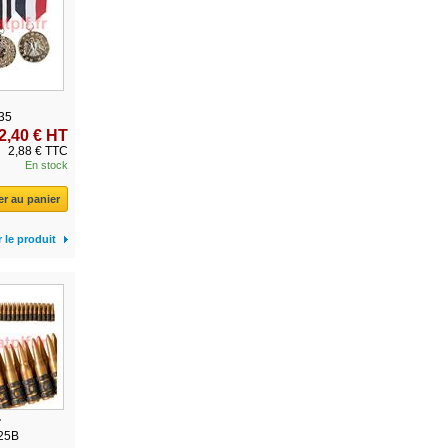
35
2,40 € HT
2,88 € TTC
En stock
er au panier
r le produit
.
25B