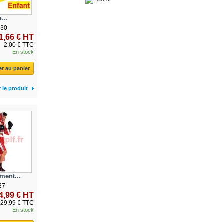
...
330
1,66 € HT
2,00 € TTC
En stock
er au panier
r le produit
ment...
27
4,99 € HT
29,99 € TTC
En stock