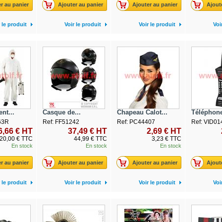
r au panier
Ajouter au panier
Ajouter au panier
Ajout
 le produit
Voir le produit
Voir le produit
Voi
nt...
Casque de...
Chapeau Calot...
Téléphone
63R
Ref: FF51242
Ref: PC44407
Ref: VID01
6,66 € HT
37,49 € HT
2,69 € HT
20,00 € TTC
44,99 € TTC
3,23 € TTC
En stock
En stock
En stock
r au panier
Ajouter au panier
Ajouter au panier
Ajout
 le produit
Voir le produit
Voir le produit
Voi