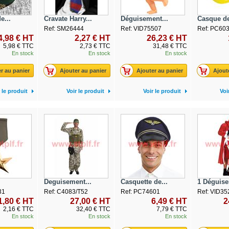
e...
Cravate Harry...
Déguisement...
Casque de
Ref: SM26444
Ref: VID75507
Ref: PC60
4,98 € HT
2,27 € HT
26,23 € HT
5,98 € TTC
2,73 € TTC
31,48 € TTC
En stock
En stock
En stock
r au panier
Ajouter au panier
Ajouter au panier
Ajout
 le produit
Voir le produit
Voir le produit
Voi
Deguisement...
Casquette de...
1 Déguise
31
Ref: C4083/T52
Ref: PC74601
Ref: VID35
1,80 € HT
27,00 € HT
6,49 € HT
2
2,16 € TTC
32,40 € TTC
7,79 € TTC
En stock
En stock
En stock