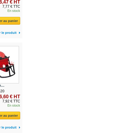
6,47 € HT
7,77 € TTC
En stock
er au panier
r le produit
...
020
6,60 € HT
7,92 € TTC
En stock
er au panier
r le produit