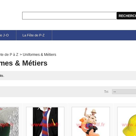
de J-O
La Fête de P-Z
te de P à Z
>
Uniformes & Métiers
mes & Métiers
its.
Tri