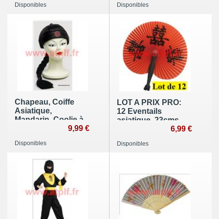
Disponibles
Disponibles
Chapeau, Coiffe
LOT A PRIX PRO:
Asiatique,
12 Eventails
Mandarin, Coolie à
asiatique, 23cms
natte
9,99 €
1er prix (coloris
6,99 €
aléatoire)
Disponibles
Disponibles