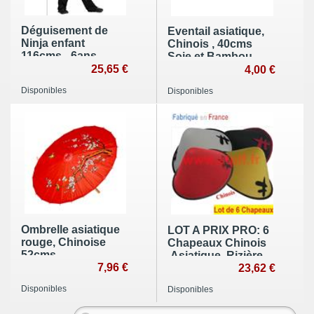
Déguisement de
Eventail asiatique,
Ninja enfant
Chinois , 40cms
116cms - 6ans
Soie et Bambou
25,65 €
(modèle aléatoire)
4,00 €
Disponibles
Disponibles
Ombrelle asiatique
LOT A PRIX PRO: 6
rouge, Chinoise
Chapeaux Chinois
52cms
,Asiatique, Rizière
7,96 €
23,62 €
Disponibles
Disponibles