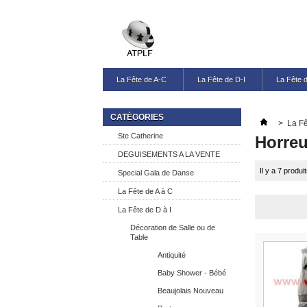
La Fête de A-C
La Fête de D-I
La Fête 
CATÉGORIES
>
La Fê
Ste Catherine
Horreu
DEGUISEMENTS A LA VENTE
Il y a 7 produit
Special Gala de Danse
La Fête de A à C
La Fête de D à I
Décoration de Salle ou de
Table
Antiquité
Baby Shower - Bébé
Beaujolais Nouveau