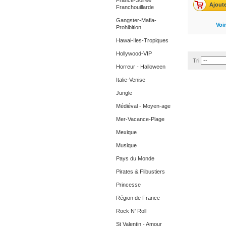
France-Soirée
Ajoute
Franchouillarde
Gangster-Mafia-
Voir
Prohibition
Hawai-Iles-Tropiques
Hollywood-VIP
Tri
Horreur - Halloween
Italie-Venise
Jungle
Médiéval - Moyen-age
Mer-Vacance-Plage
Mexique
Musique
Pays du Monde
Pirates & Flibustiers
Princesse
Région de France
Rock N' Roll
St Valentin - Amour