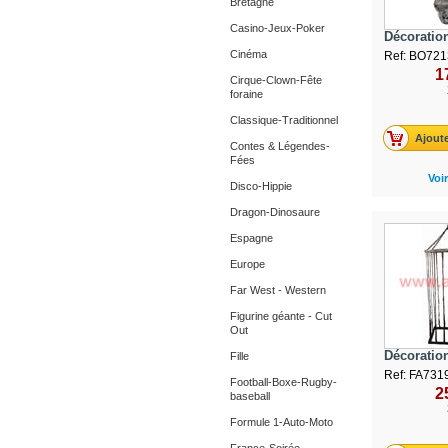
Bretagne
Casino-Jeux-Poker
Décoration
Cinéma
Ref: BO721
1
Cirque-Clown-Fête
foraine
Classique-Traditionnel
Ajoute
Contes & Légendes-
Fées
Voir
Disco-Hippie
Dragon-Dinosaure
Espagne
Europe
Far West - Western
Figurine géante - Cut
Out
Décoration
Fille
Ref: FA731
Football-Boxe-Rugby-
2
baseball
Formule 1-Auto-Moto