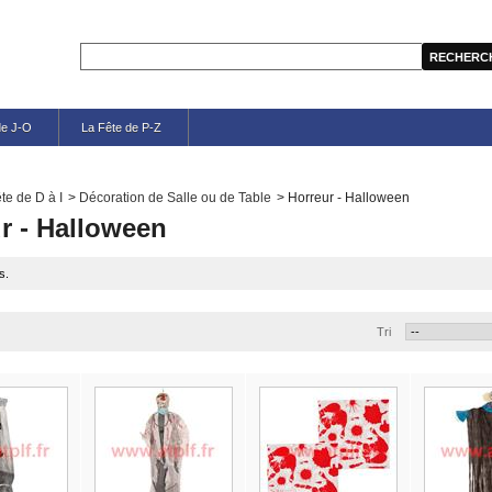
de J-O
La Fête de P-Z
te de D à I
>
Décoration de Salle ou de Table
>
Horreur - Halloween
r - Halloween
s.
Tri