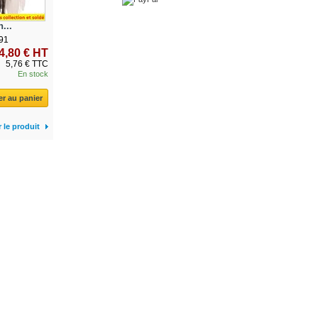
...
91
4,80 € HT
5,76 € TTC
En stock
er au panier
r le produit