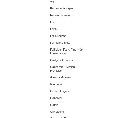
Vie
Farces et Attrapes
Farwest-Western
Fée
Feria
Fifi la rousse
Formule 1-Moto
Full Moon Party Fluo-Néon-
Luminescent
Gadgets-Goodies
Gangsters - Mafieux -
Prohibition
Gants - Mitaines
Gaypride
Gitane-Tzigane
Gondolier
Gothic
Grivoiserie