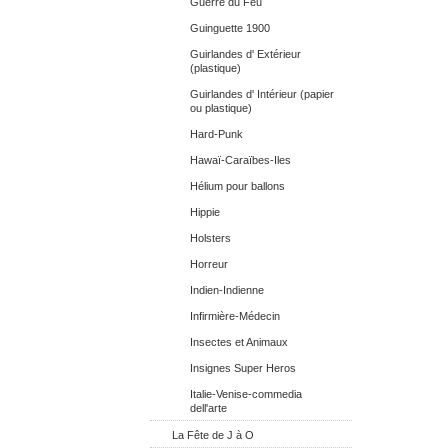
Guerre du Feu
Guinguette 1900
Guirlandes d' Extérieur
(plastique)
Guirlandes d' Intérieur (papier
ou plastique)
Hard-Punk
Hawaï-Caraïbes-Iles
Hélium pour ballons
Hippie
Holsters
Horreur
Indien-Indienne
Infirmière-Médecin
Insectes et Animaux
Insignes Super Heros
Italie-Venise-commedia
dell'arte
La Fête de J à O