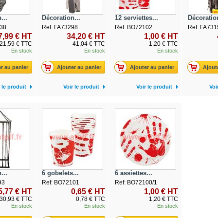
...
Décoration...
12 serviettes...
Décoration
38
Ref: FA73298
Ref: BO72102
Ref: FA731
7,99 € HT
34,20 € HT
1,00 € HT
21,59 € TTC
41,04 € TTC
1,20 € TTC
En stock
En stock
En stock
r au panier
Ajouter au panier
Ajouter au panier
Ajout
 le produit
Voir le produit
Voir le produit
Voi
...
6 gobelets...
6 assiettes...
93
Ref: BO72101
Ref: BO72100/1
5,77 € HT
0,65 € HT
1,00 € HT
30,93 € TTC
0,78 € TTC
1,20 € TTC
En stock
En stock
En stock