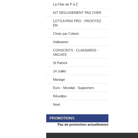
La Fête de P à Z
KIT DEGUISEMENT PAS CHER
LOTS A PRIX PRO - PROFITEZ
EN
Choix par Coloris
Halloween
CONSCRITS - CLASSARDS -
VAGUES
St Patrick
14 Juillet
Mariage
Euro - Mondial - Supporters
Réveillon
Noel
PROMOTIONS
Pas de promotion actuellement