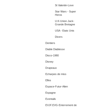
St Valentin-Love
Star Wars - Super
Heros
U.K-Union Jack-
Grande Bretagne
USA - Etats Unis
Divers
Dentiers
Diable Diablesse
Disco-1980
Disney
Drapeaux
Echarpes de miss
Elfes
Espace-Futur-Alien
Espagne
Eventails
EVJF.EVG-Enterrement de