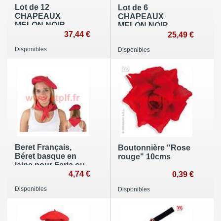
Lot de 12
Lot de 6
CHAPEAUX
CHAPEAUX
MELON NOIR
MELON NOIR
ADULTE pas cher
37,44 €
ADULTE pas cher
25,49 €
Disponibles
Disponibles
Beret Français,
Boutonnière "Rose
Béret basque en
rouge" 10cms
laine pour Feria ou
soirée Basque
4,74 €
0,39 €
Disponibles
Disponibles