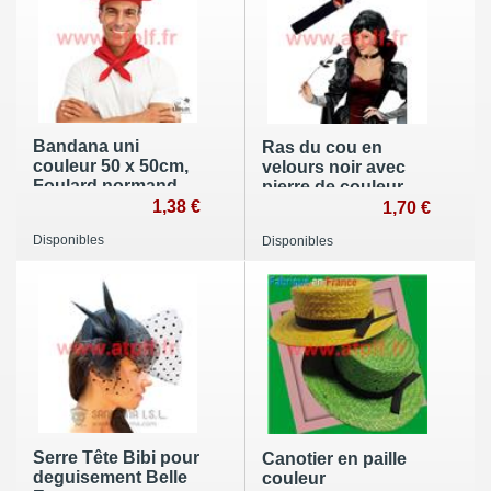
Bandana uni
Ras du cou en
couleur 50 x 50cm,
velours noir avec
Foulard normand,
pierre de couleur,
Lucky Luke
1,38 €
Cabaret, Saloon,
1,70 €
Vampiresse,
Disponibles
Disponibles
Serre Tête Bibi pour
Canotier en paille
deguisement Belle
couleur