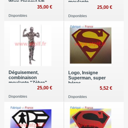
Wars Disney) 5/6
moulante
ans
35,00 €
"Squelette"
25,00 €
Morphsuit
Disponibles
Disponibles
Déguisement,
Logo, Insigne
combinaison
Superman, super
moulante "Zèbre"
héros
Morphsuit
25,00 €
5,52 €
Disponibles
Disponibles