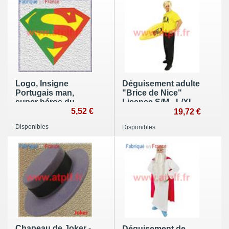
Logo, Insigne
Déguisement adulte
Portugais man,
"Brice de Nice"
super héros du
Licence S/M - L/XL
Portugal....
5,52 €
19,72 €
Disponibles
Disponibles
Chapeau de Joker -
Déguisement de