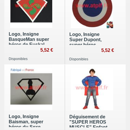
Logo, Insigne
Logo, Insigne
BasqueMan super
Super Dupont,
héros de Euskal
super héros
Herria
5,52 €
Français
5,52 €
Disponibles
Disponibles
Logo, Insigne
Déguisement de
Baisman, super
"SUPER HEROS
héros du Sexe
MUSCLE" Enfant