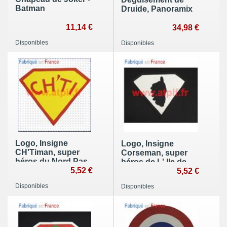
Batman
Druide, Panoramix
11,14 €
34,98 €
Disponibles
Disponibles
Logo, Insigne
Logo, Insigne
CH'Timan, super
Corseman, super
héros du Nord Pas
héros de L' Ile de
de Calais....
5,52 €
Beauté....
5,52 €
Disponibles
Disponibles