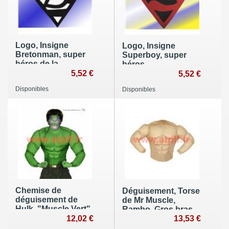
Logo, Insigne
Logo, Insigne
Bretonman, super
Superboy, super
héros de la
héros
Bretagne
5,52 €
5,52 €
réunifiée....
Disponibles
Disponibles
Chemise de
Déguisement, Torse
déguisement de
de Mr Muscle,
Hulk, "Muscle Vert"
Rambo, Gros bras,
adulte
12,02 €
bodybuilder,
13,53 €
culturiste, Tarzan