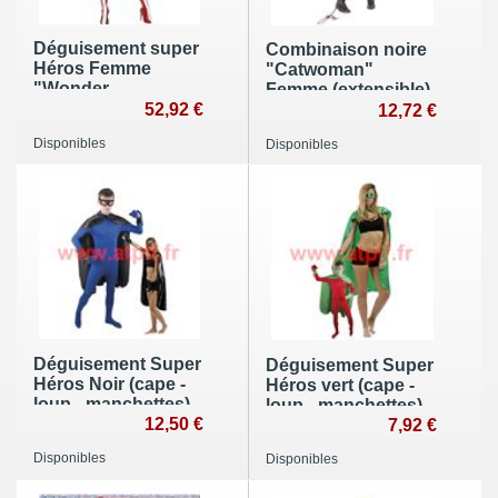
Déguisement super
Combinaison noire
Héros Femme
"Catwoman"
"Wonder
Femme (extensible)
Woman™"
52,92 €
(TU)
12,72 €
Disponibles
Disponibles
Déguisement Super
Déguisement Super
Héros Noir (cape -
Héros vert (cape -
loup - manchettes)
loup - manchettes)
12,50 €
7,92 €
Disponibles
Disponibles